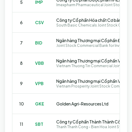
5
IMP
Imexpharm Pharmaceutical Joint Stock C
Công ty Cổ phần Hóa chất Cơ bản miề
6
CSV
South Basic Chemicals Joint Stock Compa
7
BID
8
VBB
Vietnam Thuong Tin Commercial Joint Stoc
9
VPB
Vietnam Prosperity Joint Stock Commercia
10
GKE
Golden Agri-Resources Ltd
11
SBT