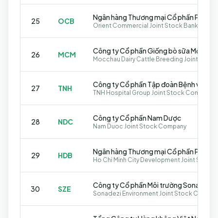
Ngân hàng Thương mại Cổ phần Phươn
25
OCB
Orient Commercial Joint Stock Bank
Công ty Cổ phần Giống bò sữa Mộc Ch
26
MCM
Công ty Cổ phần Tập đoàn Bệnh viện T
27
TNH
TNH Hospital Group Joint Stock Company
Công ty Cổ phần Nam Dược
28
NDC
Nam Duoc Joint Stock Company
29
HDB
Công ty Cổ phần Môi trường Sonadezi
30
SZE
Sonadezi Environment Joint Stock Compa