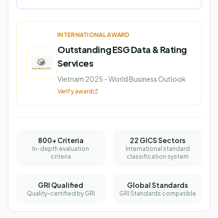
INTERNATIONAL AWARD
Outstanding ESG Data & Rating
Services
Vietnam 2025 - World Business Outlook
Verify award
800+ Criteria
22 GICS Sectors
In-depth evaluation
International standard
criteria
classification system
GRI Qualified
Global Standards
Quality-certified by GRI
GRI Standards compatible