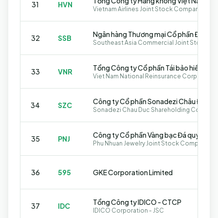
Tổng Công ty Hàng không Việt Nam - 
31
HVN
Vietnam Airlines Joint Stock Company
Ngân hàng Thương mại Cổ phần Đông 
32
SSB
Southeast Asia Commercial Joint Stock Ba
33
VNR
Viet Nam National Reinsurance Corporatio
Công ty Cổ phần Sonadezi Châu Đức
34
SZC
Sonadezi Chau Duc Shareholding Compan
Công ty Cổ phần Vàng bạc Đá quý Phú 
35
PNJ
Phu Nhuan Jewelry Joint Stock Company
36
595
GKE Corporation Limited
Tổng Công ty IDICO - CTCP
37
IDC
IDICO Corporation - JSC