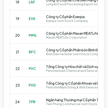
18
LAF
Công ty Cổ phần Everpia
19
EVE
Everpia Joint Stock Company
Công ty Cổ phần Masan MEATLife
20
MML
Masan MEATLife Corporation
Công ty Cổ phần Phân bón Bình Điền
21
BFC
Binh Dien Fertilizer Joint Stock Company
22
PVC
Petrovietnam Chemical and Services Corp
23
PVD
PetroVietNam Driling & Well Services Corp
Ngân hàng Thương mại Cổ phần Tiên P
24
TPB
Tien Phong Commercial Joint Stock Bank