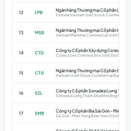
12
LPB
Fortune Vietnam Joint Stock Commercial B
13
MSB
Vietnam Maritime Commercial Joint Stock 
Công ty Cổ phần Xây dựng Coteccons
14
CTD
Coteccons Construction Joint Stock Com
15
CTG
Công ty Cổ phần Sonadezi Long Thành
16
SZL
Sonadezi Long Thanh Shareholding Compa
Công ty Cổ phần Bia Sài Gòn - Miền Tru
17
SMB
Sai Gon - Mien Trung Beer Joint Stock Com