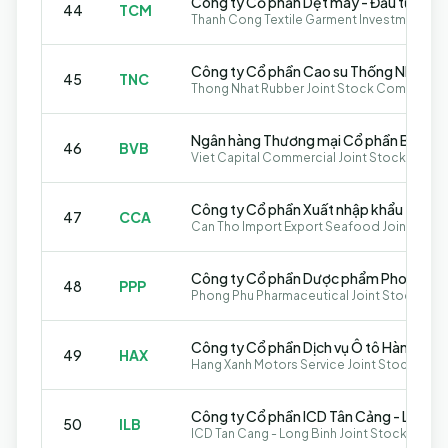
44
TCM
Công ty Cổ phần Cao su Thống Nhất
45
TNC
Thong Nhat Rubber Joint Stock Company
Ngân hàng Thương mại Cổ phần Bản Việ
46
BVB
Viet Capital Commercial Joint Stock Bank
47
CCA
Công ty Cổ phần Dược phẩm Phong Ph
48
PPP
Phong Phu Pharmaceutical Joint Stock Co
Công ty Cổ phần Dịch vụ Ô tô Hàng Xan
49
HAX
Hang Xanh Motors Service Joint Stock Co
Công ty Cổ phần ICD Tân Cảng - Long B
50
ILB
ICD Tan Cang - Long Binh Joint Stock Com