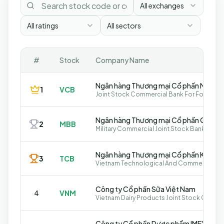
All exchanges
All ratings
All sectors
#
Stock
Company Name
1
VCB
Ngân hàng Thương mại Cổ phần Quân đ
2
MBB
Military Commercial Joint Stock Bank
3
TCB
Công ty Cổ phần Sữa Việt Nam
4
VNM
Vietnam Dairy Products Joint Stock Compa
Công ty Cổ phần Dược phẩm IMEXPHA