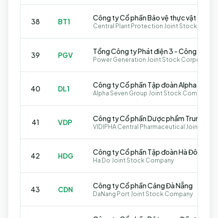
Công ty Cổ phần Bảo vệ thực vật 1 Trun
38
BT1
Tổng Công ty Phát điện 3 - Công ty Cổ
39
PGV
Power Generation Joint Stock Corporation
Công ty Cổ phần Tập đoàn Alpha Seven
40
DL1
Alpha Seven Group Joint Stock Company
41
VDP
Công ty Cổ phần Tập đoàn Hà Đô
42
HDG
Ha Do Joint Stock Company
Công ty Cổ phần Cảng Đà Nẵng
43
CDN
DaNang Port Joint Stock Company