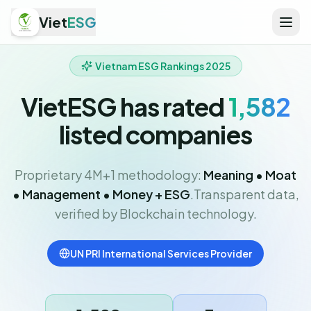
Viet
ESG
Vietnam ESG Rankings 2025
VietESG has rated
1,582
listed companies
Proprietary 4M+1 methodology:
Meaning • Moat
• Management • Money + ESG
.
Transparent data,
verified by Blockchain technology.
UN PRI International Services Provider