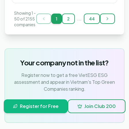
Showing
1
-
...
50
of
2155
1
2
44
companies
Your company not in the list?
Register now to get a free VietESG ESG
assessment and appear in Vietnam's Top Green
Companies ranking.
Register for Free
Join Club 200