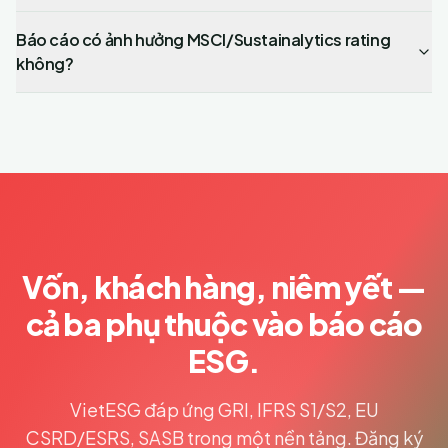
Báo cáo có ảnh hưởng MSCI/Sustainalytics rating
không?
Vốn, khách hàng, niêm yết —
cả ba phụ thuộc vào báo cáo
ESG.
VietESG đáp ứng GRI, IFRS S1/S2, EU
CSRD/ESRS, SASB trong một nền tảng. Đăng ký