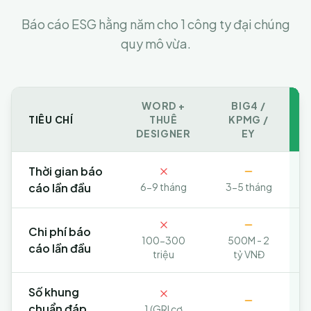
Báo cáo ESG hằng năm cho 1 công ty đại chúng
quy mô vừa.
WORD +
BIG4 /
TIÊU CHÍ
THUÊ
KPMG /
DESIGNER
EY
Thời gian báo
cáo lần đầu
6-9 tháng
3-5 tháng
Chi phí báo
100-300
500M - 2
cáo lần đầu
triệu
tỷ VNĐ
Số khung
chuẩn đáp
1 (GRI cơ