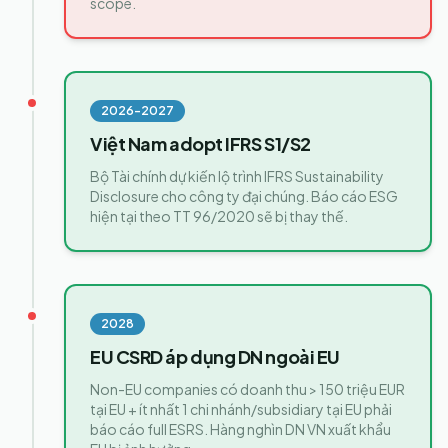
scope.
2026-2027
Việt Nam adopt IFRS S1/S2
Bộ Tài chính dự kiến lộ trình IFRS Sustainability
Disclosure cho công ty đại chúng. Báo cáo ESG
hiện tại theo TT 96/2020 sẽ bị thay thế.
2028
EU CSRD áp dụng DN ngoài EU
Non-EU companies có doanh thu > 150 triệu EUR
tại EU + ít nhất 1 chi nhánh/subsidiary tại EU phải
báo cáo full ESRS. Hàng nghìn DN VN xuất khẩu