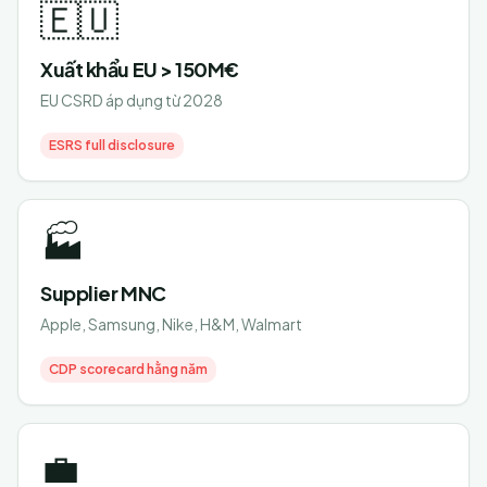
🇪🇺
Xuất khẩu EU > 150M€
EU CSRD áp dụng từ 2028
ESRS full disclosure
🏭
Supplier MNC
Apple, Samsung, Nike, H&M, Walmart
CDP scorecard hằng năm
💼