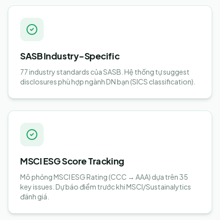
SASB Industry-Specific
77 industry standards của SASB. Hệ thống tự suggest
disclosures phù hợp ngành DN bạn (SICS classification).
MSCI ESG Score Tracking
Mô phỏng MSCI ESG Rating (CCC → AAA) dựa trên 35
key issues. Dự báo điểm trước khi MSCI/Sustainalytics
đánh giá.