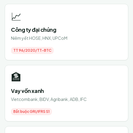
📈
Công ty đại chúng
Niêm yết HOSE, HNX, UPCoM
TT 96/2020/TT-BTC
🏦
Vay vốn xanh
Vietcombank, BIDV, Agribank, ADB, IFC
Bắt buộc GRI/IFRS S1