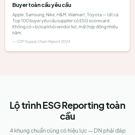
Buyer toàn cầu yêu cầu
Apple, Samsung, Nike, H&M, Walmart, Toyota — tất cả
Top 100 buyer yêu cầu supplier có ESG scorecard.
Không có = bị loại khỏi vendor list, mất hợp đồng nhiều
năm.
—
CDP Supply Chain Report 2024
Lộ trình ESG Reporting toàn
cầu
4 khung chuẩn cùng có hiệu lực — DN phải đáp