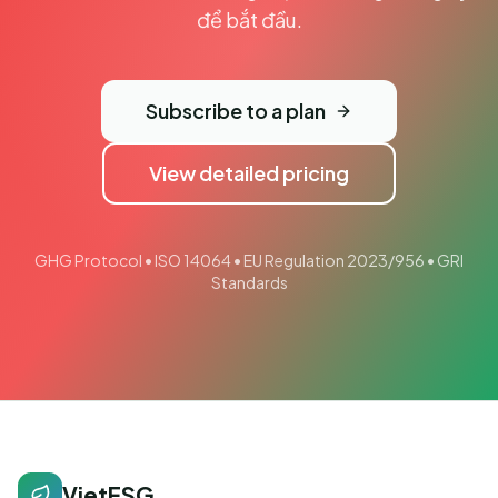
để bắt đầu.
Subscribe to a plan
View detailed pricing
GHG Protocol • ISO 14064 • EU Regulation 2023/956 • GRI
Standards
VietESG