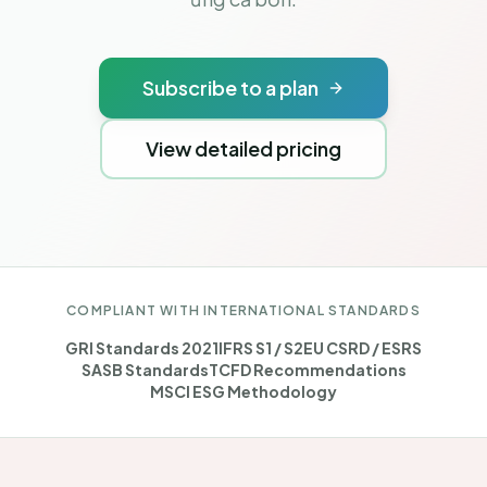
Subscribe to a plan
View detailed pricing
COMPLIANT WITH INTERNATIONAL STANDARDS
GRI Standards 2021
IFRS S1 / S2
EU CSRD / ESRS
SASB Standards
TCFD Recommendations
MSCI ESG Methodology