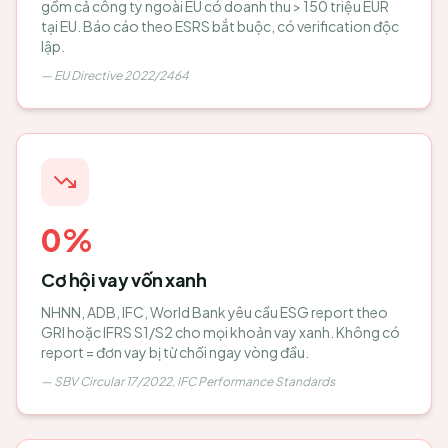
gồm cả công ty ngoài EU có doanh thu > 150 triệu EUR
tại EU. Báo cáo theo ESRS bắt buộc, có verification độc
lập.
—
EU Directive 2022/2464
0%
Cơ hội vay vốn xanh
NHNN, ADB, IFC, World Bank yêu cầu ESG report theo
GRI hoặc IFRS S1/S2 cho mọi khoản vay xanh. Không có
report = đơn vay bị từ chối ngay vòng đầu.
—
SBV Circular 17/2022, IFC Performance Standards