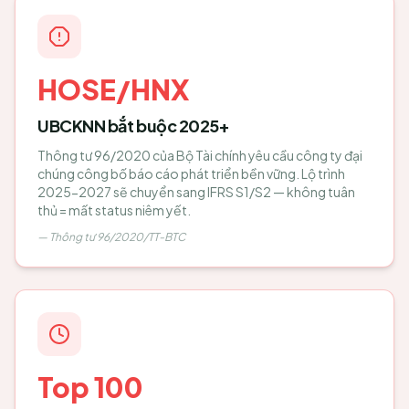
HOSE/HNX
UBCKNN bắt buộc 2025+
Thông tư 96/2020 của Bộ Tài chính yêu cầu công ty đại
chúng công bố báo cáo phát triển bền vững. Lộ trình
2025-2027 sẽ chuyển sang IFRS S1/S2 — không tuân
thủ = mất status niêm yết.
—
Thông tư 96/2020/TT-BTC
Top 100