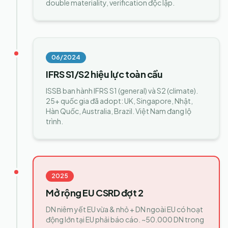
double materiality, verification độc lập.
06/2024
IFRS S1/S2 hiệu lực toàn cầu
ISSB ban hành IFRS S1 (general) và S2 (climate).
25+ quốc gia đã adopt: UK, Singapore, Nhật,
Hàn Quốc, Australia, Brazil. Việt Nam đang lộ
trình.
2025
Mở rộng EU CSRD đợt 2
DN niêm yết EU vừa & nhỏ + DN ngoài EU có hoạt
động lớn tại EU phải báo cáo. ~50.000 DN trong