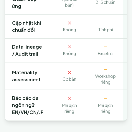
2-3 chuẩn
bản)
ứng
Cập nhật khi
chuẩn đổi
Không
Tính phí
Data lineage
/ Audit trail
Không
Excel rời
Materiality
Workshop
assessment
Cơ bản
riêng
Báo cáo đa
ngôn ngữ
Phí dịch
Phí dịch
riêng
riêng
EN/VN/CN/JP