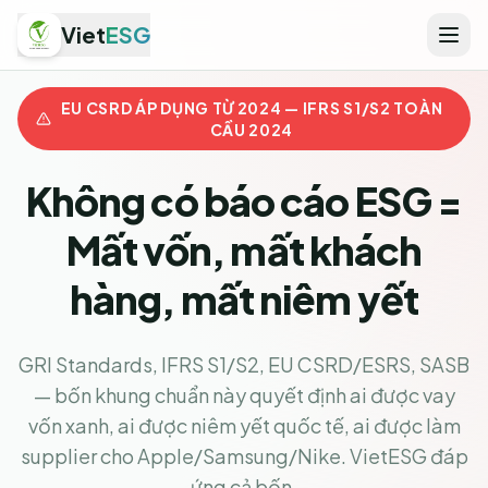
Viet
ESG
EU CSRD ÁP DỤNG TỪ 2024 — IFRS S1/S2 TOÀN
CẦU 2024
Không có báo cáo ESG =
Mất vốn, mất khách
hàng, mất niêm yết
GRI Standards, IFRS S1/S2, EU CSRD/ESRS, SASB
— bốn khung chuẩn này quyết định ai được vay
vốn xanh, ai được niêm yết quốc tế, ai được làm
supplier cho Apple/Samsung/Nike. VietESG đáp
ứng cả bốn.