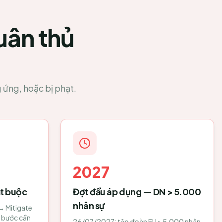
uân thủ
ứng, hoặc bị phạt.
2027
ắt buộc
Đợt đầu áp dụng — DN > 5.000
nhân sự
→ Mitigate
 bước cần
26/07/2027: tập đoàn EU > 5.000 nhân