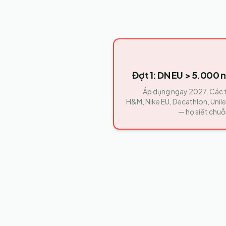
Đợt 1: DN EU > 5.000 n
Áp dụng ngay 2027. Các 
H&M, Nike EU, Decathlon, Unil
— họ siết chu