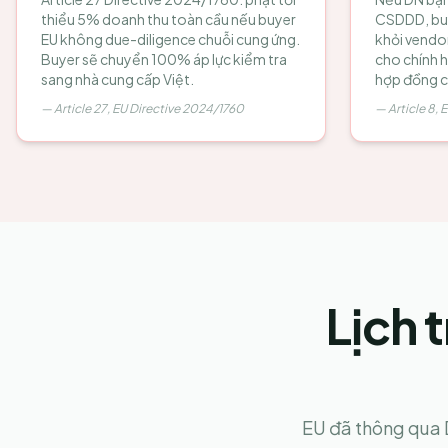
thiểu 5% doanh thu toàn cầu nếu buyer
CSDDD, buy
EU không due-diligence chuỗi cung ứng.
khỏi vendor 
Buyer sẽ chuyển 100% áp lực kiểm tra
cho chính 
sang nhà cung cấp Việt.
hợp đồng c
—
Article 27, EU Directive 2024/1760
—
Article 8,
Lịch
EU đã thông qua 