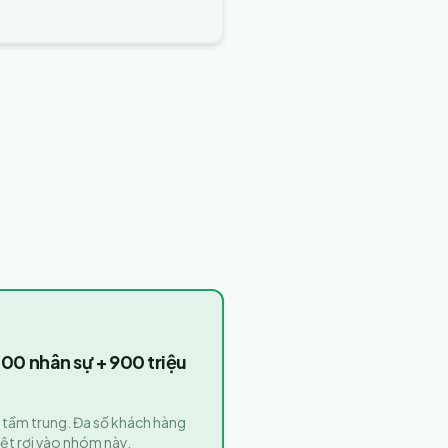
000 nhân sự + 900 triệu
tầm trung. Đa số khách hàng
ệt rơi vào nhóm này.