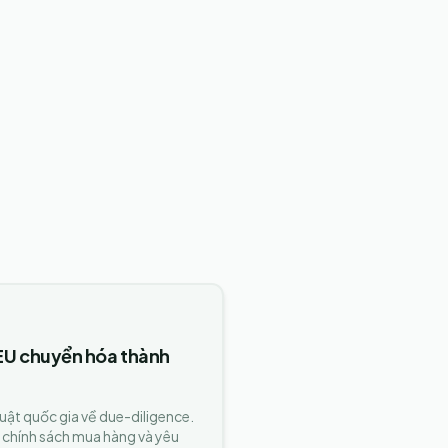
 EU chuyển hóa thành
luật quốc gia về due-diligence.
 chính sách mua hàng và yêu