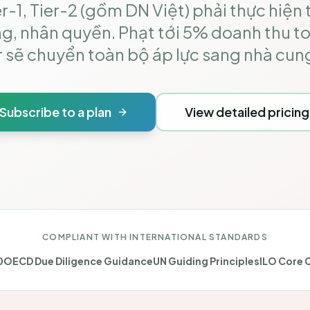
r-1, Tier-2 (gồm DN Việt) phải thực hiện
ng, nhân quyền. Phạt tới 5% doanh thu t
 sẽ chuyển toàn bộ áp lực sang nhà cun
Subscribe to a plan
View detailed pricing
COMPLIANT WITH INTERNATIONAL STANDARDS
0
OECD Due Diligence Guidance
UN Guiding Principles
ILO Core 