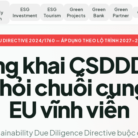
ESG
ESG
Green
Green
Green
ly
Investment
Tourism
Projects
Bank
Partner
n
U DIRECTIVE 2024/1760 — ÁP DỤNG THEO LỘ TRÌNH 2027–
g khai CSDDD
khỏi chuỗi cu
EU vĩnh viễn
inability Due Diligence Directive buộc