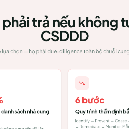
á phải trả nếu không t
CSDDD
 lựa chọn — họ phải due-diligence toàn bộ chuỗi cung 
%
6 bước
i danh sách nhà cung
Quy trình thẩm định b
Identify → Prevent → Cease 
→ Remediate → Monitor. Mỗi
 không cung cấp dữ liệu