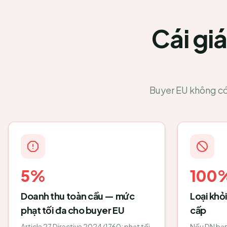
Cái gi
Buyer EU không có
5%
100
Doanh thu toàn cầu — mức
Loại khỏ
phạt tối đa cho buyer EU
cấp
Article 27 Directive 2024/1760: phạt tối
Nếu DN bạn