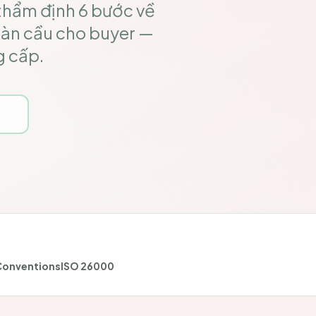
 thẩm định 6 bước về
oàn cầu cho buyer —
g cấp.
Conventions
ISO 26000