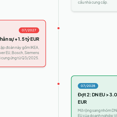
cầu nhà cung cấp.
07/2027
hân sự + 1.5 tỷ EUR
tập đoàn này gồm IKEA,
ever EU, Bosch, Siemens
ỗi cung ứng từ Q3/2025.
07/2028
Đợt 2: DN EU > 3.
EUR
Mở rộng sang nhóm DN 
EU của doanh nghiệp Vi