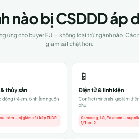
h nào bị CSDDD áp 
g ứng cho buyer EU — không loại trừ ngành nào. Các n
giám sát chặt hơn.
📱
& thủy sản
Điện tử & linh kiện
ao động trẻ em, ô nhiễm nguồn
Conflict minerals, giờ làm thê
phụ
 su, tôm — bị giám sát kép EUDR
Samsung, LG, Foxconn — supplie
1/Tier-2