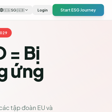
Start ESG Journey
🇸🇬
SG
|
🇬🇧
Login
2029
 = Bị
ng ứng
 các tập đoàn EU và