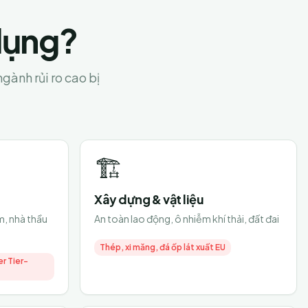
dụng?
gành rủi ro cao bị
🏗️
Xây dựng & vật liệu
m, nhà thầu
An toàn lao động, ô nhiễm khí thải, đất đai
Thép, xi măng, đá ốp lát xuất EU
r Tier-