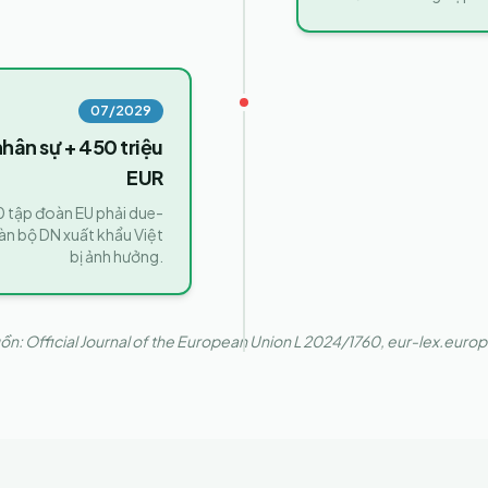
07/2029
nhân sự + 450 triệu
EUR
 tập đoàn EU phải due-
àn bộ DN xuất khẩu Việt
bị ảnh hưởng.
n: Official Journal of the European Union L 2024/1760, eur-lex.euro