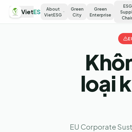
ESG
About
Green
Green
Viet
ESG
Supp
VietESG
City
Enterprise
Chai
E
Khôn
loại 
EU Corporate Susta