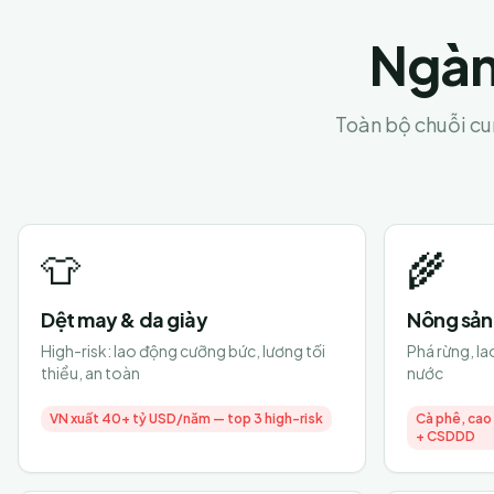
Ngàn
Toàn bộ chuỗi cun
👕
🌾
Dệt may & da giày
Nông sản 
High-risk: lao động cưỡng bức, lương tối
Phá rừng, l
thiểu, an toàn
nước
VN xuất 40+ tỷ USD/năm — top 3 high-risk
Cà phê, cao
+ CSDDD