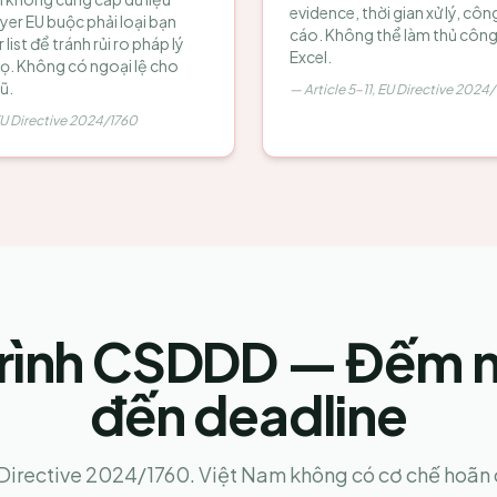
evidence, thời gian xử lý, côn
er EU buộc phải loại bạn
cáo. Không thể làm thủ côn
list để tránh rủi ro pháp lý
Excel.
họ. Không có ngoại lệ cho
ũ.
—
Article 5–11, EU Directive 2024
 EU Directive 2024/1760
 trình CSDDD — Đếm 
đến deadline
Directive 2024/1760. Việt Nam không có cơ chế hoãn 