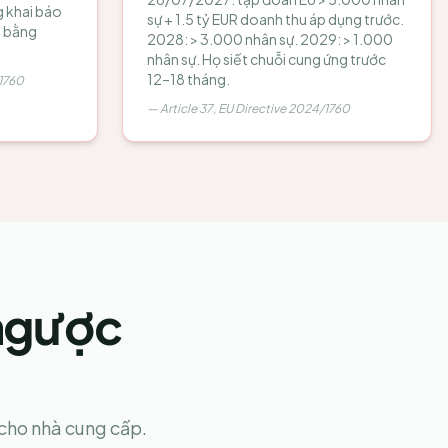
g khai báo
sự + 1.5 tỷ EUR doanh thu áp dụng trước.
g bằng
2028: > 3.000 nhân sự. 2029: > 1.000
nhân sự. Họ siết chuỗi cung ứng trước
12–18 tháng.
/1760
—
Article 37, EU Directive 2024/1760
ngược
cho nhà cung cấp.